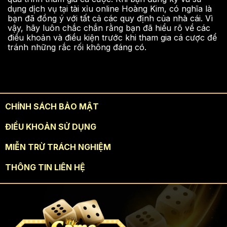
dụng dịch vụ tại tài xỉu online Hoàng Kim, có nghĩa là
bạn đã đồng ý với tất cả các quy định của nhà cái. Vì
vậy, hãy luôn chắc chắn rằng bạn đã hiểu rõ về các
điều khoản và điều kiện trước khi tham gia cá cược để
tránh những rắc rối không đáng có.
CHÍNH SÁCH BẢO MẬT
ĐIỀU KHOẢN SỬ DỤNG
MIỄN TRỪ TRÁCH NGHIỆM
THÔNG TIN LIÊN HỆ