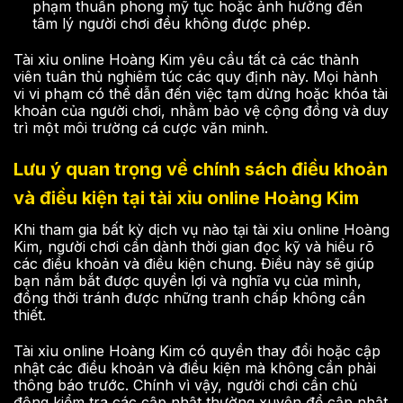
phạm thuần phong mỹ tục hoặc ảnh hưởng đến
tâm lý người chơi đều không được phép.
Tài xỉu online Hoàng Kim yêu cầu tất cả các thành
viên tuân thủ nghiêm túc các quy định này. Mọi hành
vi vi phạm có thể dẫn đến việc tạm dừng hoặc khóa tài
khoản của người chơi, nhằm bảo vệ cộng đồng và duy
trì một môi trường cá cược văn minh.
Lưu ý quan trọng về chính sách điều khoản
và điều kiện tại tài xỉu online Hoàng Kim
Khi tham gia bất kỳ dịch vụ nào tại tài xỉu online Hoàng
Kim, người chơi cần dành thời gian đọc kỹ và hiểu rõ
các điều khoản và điều kiện chung. Điều này sẽ giúp
bạn nắm bắt được quyền lợi và nghĩa vụ của mình,
đồng thời tránh được những tranh chấp không cần
thiết.
Tài xỉu online Hoàng Kim có quyền thay đổi hoặc cập
nhật các điều khoản và điều kiện mà không cần phải
thông báo trước. Chính vì vậy, người chơi cần chủ
động kiểm tra các cập nhật thường xuyên để cập nhật