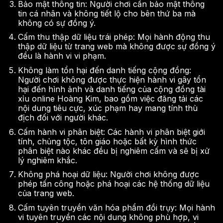
Bảo mật thông tin: Người chơi cần bảo mật thông
tin cá nhân và không tiết lộ cho bên thứ ba mà
không có sự đồng ý.
Cấm thu thập dữ liệu trái phép: Mọi hành động thu
thập dữ liệu từ trang web mà không được sự đồng ý
đều là hành vi vi phạm.
Không làm tổn hại đến danh tiếng cộng đồng:
Người chơi không được thực hiện hành vi gây tổn
hại đến hình ảnh và danh tiếng của cộng đồng tài
xỉu online Hoàng Kim, bao gồm việc đăng tải các
nội dung tiêu cực, xúc phạm hay mang tính thù
địch đối với người khác.
Cấm hành vi phân biệt: Các hành vi phân biệt giới
tính, chủng tộc, tôn giáo hoặc bất kỳ hình thức
phân biệt nào khác đều bị nghiêm cấm và sẽ bị xử
lý nghiêm khắc.
Không phá hoại dữ liệu: Người chơi không được
phép tấn công hoặc phá hoại các hệ thống dữ liệu
của trang web.
Cấm tuyên truyền văn hóa phẩm đồi trụy: Mọi hành
vi tuyên truyền các nội dung không phù hợp, vi