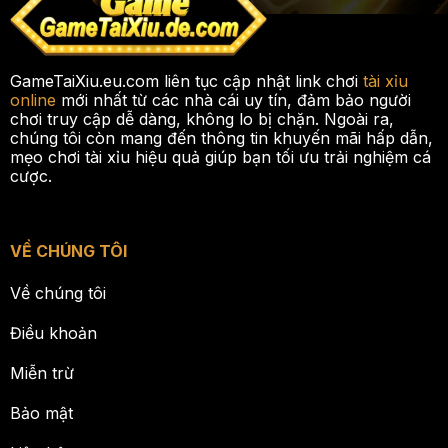
GameTaiXiu.eu.com liên tục cập nhật link chơi
tài xỉu
online
mới nhất từ các nhà cái uy tín, đảm bảo người
chơi truy cập dễ dàng, không lo bị chặn. Ngoài ra,
chúng tôi còn mang đến thông tin khuyến mãi hấp dẫn,
mẹo chơi tài xỉu hiệu quả giúp bạn tối ưu trải nghiệm cá
cược.
VỀ CHÚNG TÔI
Về chúng tôi
Điều khoản
Miễn trừ
Bảo mật