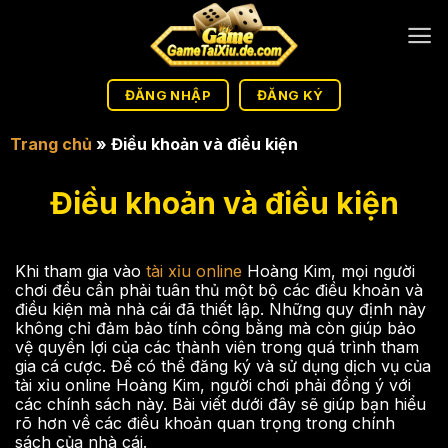
Chuyển
đến
nội
dung
ĐĂNG NHẬP
ĐĂNG KÝ
Trang chủ
»
Điều khoản và điều kiện
Điều khoản và điều kiện
Khi tham gia vào
tài xỉu online
Hoàng Kim, mọi người
chơi đều cần phải tuân thủ một bộ các điều khoản và
điều kiện mà nhà cái đã thiết lập. Những quy định này
không chỉ đảm bảo tính công bằng mà còn giúp bảo
vệ quyền lợi của các thành viên trong quá trình tham
gia cá cược. Để có thể đăng ký và sử dụng dịch vụ của
tài xỉu online Hoàng Kim, người chơi phải đồng ý với
các chính sách này. Bài viết dưới đây sẽ giúp bạn hiểu
rõ hơn về các điều khoản quan trọng trong chính
sách của nhà cái.