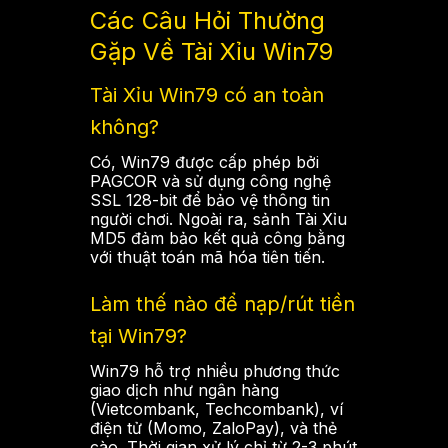
Các Câu Hỏi Thường
Gặp Về Tài Xỉu Win79
Tài Xỉu Win79 có an toàn
không?
Có, Win79 được cấp phép bởi
PAGCOR và sử dụng công nghệ
SSL 128-bit để bảo vệ thông tin
người chơi. Ngoài ra, sảnh Tài Xỉu
MD5 đảm bảo kết quả công bằng
với thuật toán mã hóa tiên tiến.
Làm thế nào để nạp/rút tiền
tại Win79?
Win79 hỗ trợ nhiều phương thức
giao dịch như ngân hàng
(Vietcombank, Techcombank), ví
điện tử (Momo, ZaloPay), và thẻ
cào. Thời gian xử lý chỉ từ 2-3 phút