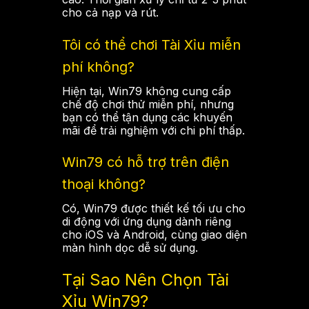
cho cả nạp và rút.
Tôi có thể chơi Tài Xỉu miễn
phí không?
Hiện tại, Win79 không cung cấp
chế độ chơi thử miễn phí, nhưng
bạn có thể tận dụng các khuyến
mãi để trải nghiệm với chi phí thấp.
Win79 có hỗ trợ trên điện
thoại không?
Có, Win79 được thiết kế tối ưu cho
di động với ứng dụng dành riêng
cho iOS và Android, cùng giao diện
màn hình dọc dễ sử dụng.
Tại Sao Nên Chọn Tài
Xỉu Win79?