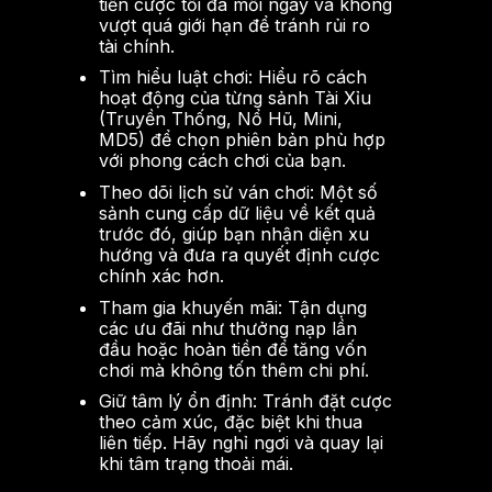
tiền cược tối đa mỗi ngày và không
vượt quá giới hạn để tránh rủi ro
tài chính.
Tìm hiểu luật chơi: Hiểu rõ cách
hoạt động của từng sảnh Tài Xỉu
(Truyền Thống, Nổ Hũ, Mini,
MD5) để chọn phiên bản phù hợp
với phong cách chơi của bạn.
Theo dõi lịch sử ván chơi: Một số
sảnh cung cấp dữ liệu về kết quả
trước đó, giúp bạn nhận diện xu
hướng và đưa ra quyết định cược
chính xác hơn.
Tham gia khuyến mãi: Tận dụng
các ưu đãi như thưởng nạp lần
đầu hoặc hoàn tiền để tăng vốn
chơi mà không tốn thêm chi phí.
Giữ tâm lý ổn định: Tránh đặt cược
theo cảm xúc, đặc biệt khi thua
liên tiếp. Hãy nghỉ ngơi và quay lại
khi tâm trạng thoải mái.