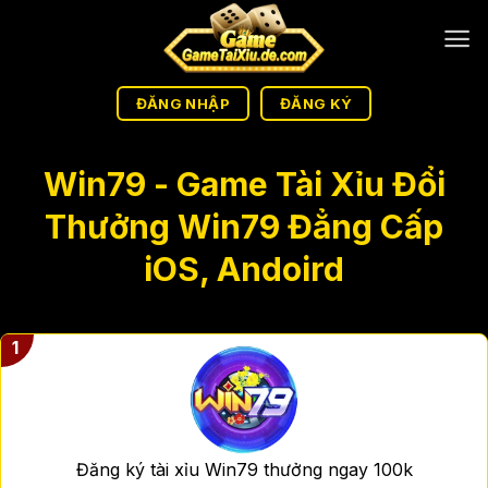
Chuyển
đến
nội
dung
ĐĂNG NHẬP
ĐĂNG KÝ
Win79 - Game Tài Xỉu Đổi
Thưởng Win79 Đẳng Cấp
iOS, Andoird
Đăng ký tài xỉu Win79 thưởng ngay 100k