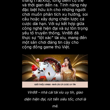
thắng (Tài/Xỉu), tổng điểm cụ thể
và thời gian diễn ra. Tính năng này
đặc biệt hữu ích cho những người
chơi muốn phân tích xu hướng, soi
cầu hoặc xây dựng chiến lược cá
cược dài hạn. Với sự kết hợp giữa
công nghệ hiện đại và sự tôn trọng
yếu tố truyền thống, Vin88 đã
thực sự “lột xác” tài xỉu, mang đến
một sân chơi đáng tin cậy cho
cộng đồng game thủ Việt.
Vin88 – nhà cái tài xỉu uy tín, giao
diện hiện đại, rút tiền siêu tốc, chơi là
mê.