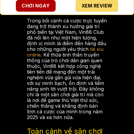
CHƠI NGAY
XEM REVIEW
Trong bối cảnh cá cược trực tuyến
đang trở thành xu hướng giải trí
phổ biến tại Việt Nam, Vin88 Club
đã nổi lên như một hiện tượng,
định vị mình là điểm đến hàng đầu
cho những người yêu thích
tài xỉu
online
. Kế thừa tinh thần truyền
thống của trò chơi dân gian quen
thuộc, Vin88 kết hợp công nghệ
tiên tiến để mang đến một trải
nghiệm vừa gần gũi vừa hiện đại,
với sự minh bạch, ổn định và tiềm
năng sinh lời vượt trội. Đây không
chỉ là một sân chơi giải trí mà còn
là nơi để game thủ Việt thử sức,
chiến thắng và khẳng định bản
lĩnh cá cược của mình trong năm
2025 và xa hơn nữa.
Toàn cảnh về sân chơi