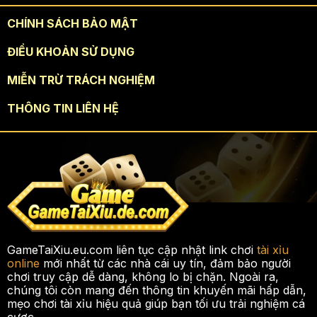
CHÍNH SÁCH BẢO MẬT
ĐIỀU KHOẢN SỬ DỤNG
MIỄN TRỪ TRÁCH NGHIỆM
THÔNG TIN LIÊN HỆ
GameTaiXiu.eu.com liên tục cập nhật link chơi
tài xỉu
online
mới nhất từ các nhà cái uy tín, đảm bảo người
chơi truy cập dễ dàng, không lo bị chặn. Ngoài ra,
chúng tôi còn mang đến thông tin khuyến mãi hấp dẫn,
mẹo chơi tài xỉu hiệu quả giúp bạn tối ưu trải nghiệm cá
cược.