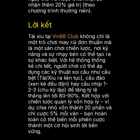
nhận thêm 20% giá trị (theo
chương trình thường niên).
Lời kết
Tài xỉu tại
Vin88 Club
không chỉ là
một trò chơi may rủi đơn thuần mà
là một sân chơi chiến lược, nơi kỹ
năng và sự nhạy bén có thể tạo ra
sự khác biệt. Với hệ thống thống
kê chi tiết, người chơi có thể áp
dụng các kỹ thuật soi cầu như cầu
bệt (Tài/Xỉu ra liên tục), cầu đảo
(xen kẽ đều đặn) hay cầu nhịp 1-
2-3 (chu kỳ lặp) để tăng tỷ lệ
thắng lên tới 80-90%. Kết hợp với
chiến lược quản lý vốn hợp lý – ví
dụ: chia nhỏ vốn thành 20 phần và
chỉ cược 5% mỗi ván – bạn hoàn
toàn có thể biến mỗi phiên cược
thành một cơ hội sinh lời bền
vững.