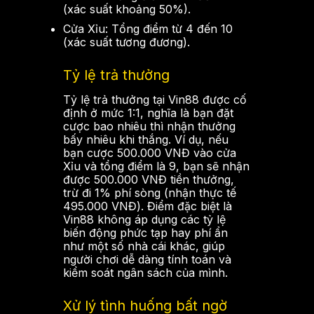
(xác suất khoảng 50%).
Cửa Xỉu: Tổng điểm từ 4 đến 10
(xác suất tương đương).
Tỷ lệ trả thưởng
Tỷ lệ trả thưởng tại Vin88 được cố
định ở mức 1:1, nghĩa là bạn đặt
cược bao nhiêu thì nhận thưởng
bấy nhiêu khi thắng. Ví dụ, nếu
bạn cược 500.000 VNĐ vào cửa
Xỉu và tổng điểm là 9, bạn sẽ nhận
được 500.000 VNĐ tiền thưởng,
trừ đi 1% phí sòng (nhận thực tế
495.000 VNĐ). Điểm đặc biệt là
Vin88 không áp dụng các tỷ lệ
biến động phức tạp hay phí ẩn
như một số nhà cái khác, giúp
người chơi dễ dàng tính toán và
kiểm soát ngân sách của mình.
Xử lý tình huống bất ngờ