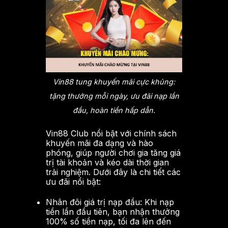
Vin88 tung khuyến mãi cực khủng:
tặng thưởng mỗi ngày, ưu đãi nạp lần
đầu, hoàn tiền hấp dẫn.
Vin88 Club nổi bật với chính sách
khuyến mãi đa dạng và hào
phóng, giúp người chơi gia tăng giá
trị tài khoản và kéo dài thời gian
trải nghiệm. Dưới đây là chi tiết các
ưu đãi nổi bật:
Nhân đôi giá trị nạp đầu: Khi nạp
tiền lần đầu tiên, bạn nhận thưởng
100% số tiền nạp, tối đa lên đến