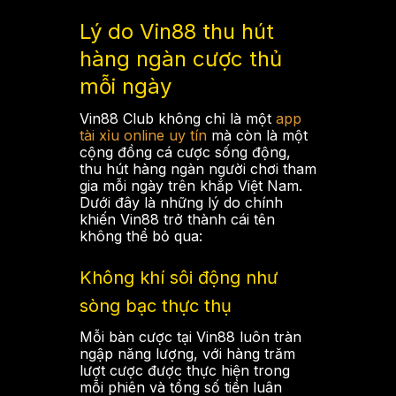
Lý do Vin88 thu hút
hàng ngàn cược thủ
mỗi ngày
Vin88 Club không chỉ là một
app
tài xỉu online uy tín
mà còn là một
cộng đồng cá cược sống động,
thu hút hàng ngàn người chơi tham
gia mỗi ngày trên khắp Việt Nam.
Dưới đây là những lý do chính
khiến Vin88 trở thành cái tên
không thể bỏ qua:
Không khí sôi động như
sòng bạc thực thụ
Mỗi bàn cược tại Vin88 luôn tràn
ngập năng lượng, với hàng trăm
lượt cược được thực hiện trong
mỗi phiên và tổng số tiền luân