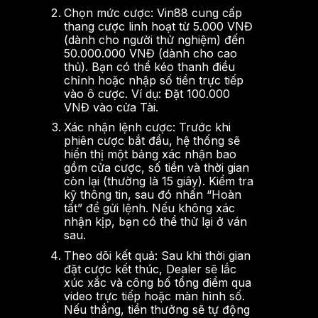
Chọn mức cược: Vin88 cung cấp
thang cược linh hoạt từ 5.000 VNĐ
(dành cho người thử nghiệm) đến
50.000.000 VNĐ (dành cho cao
thủ). Bạn có thể kéo thanh điều
chỉnh hoặc nhập số tiền trực tiếp
vào ô cược. Ví dụ: Đặt 100.000
VNĐ vào cửa Tài.
Xác nhận lệnh cược: Trước khi
phiên cược bắt đầu, hệ thống sẽ
hiển thị một bảng xác nhận bao
gồm cửa cược, số tiền và thời gian
còn lại (thường là 15 giây). Kiểm tra
kỹ thông tin, sau đó nhấn “Hoàn
tất” để gửi lệnh. Nếu không xác
nhận kịp, bạn có thể thử lại ở ván
sau.
Theo dõi kết quả: Sau khi thời gian
đặt cược kết thúc, Dealer sẽ lắc
xúc xắc và công bố tổng điểm qua
video trực tiếp hoặc màn hình số.
Nếu thắng, tiền thưởng sẽ tự động