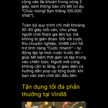
cộng vào tài khoản trong vòng 2
giây, kèm thông báo chi tiết (ví dụ:
“Chúc mừng! Bạn thắng 100.000
VNĐ”).
Toàn bộ quy trình chỉ mất khoảng
30-40 giây mỗi ván, cho phép
người chơi tham gia liên tục mà
không bị gián đoạn. Đối với cược
thủ chuyên nghiệp, Vin88 còn hỗ
trợ tính năng “Cược nhanh” – tự
động lặp lại mức cược trước đó –
giúp tiết kiệm thời gian và tập trung
vào chiến lược. Người mới cũng
không cần lo lắng, vì giao diện có
hướng dẫn pop-up từng bước khi
bạn vào bàn chơi lần đầu tiên.
Tận dụng tối đa phần
thưởng tại Vin88