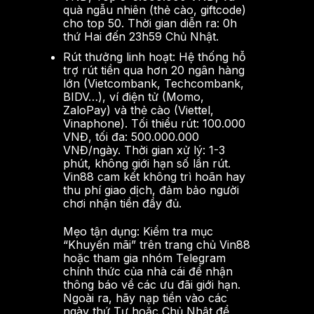
quà ngẫu nhiên (thẻ cào, giftcode)
cho top 50. Thời gian diễn ra: 0h
thứ Hai đến 23h59 Chủ Nhật.
Rút thưởng linh hoạt: Hệ thống hỗ
trợ rút tiền qua hơn 20 ngân hàng
lớn (Vietcombank, Techcombank,
BIDV…), ví điện tử (Momo,
ZaloPay) và thẻ cào (Viettel,
Vinaphone). Tối thiểu rút: 100.000
VNĐ, tối đa: 500.000.000
VNĐ/ngày. Thời gian xử lý: 1-3
phút, không giới hạn số lần rút.
Vin88 cam kết không trì hoãn hay
thu phí giao dịch, đảm bảo người
chơi nhận tiền đầy đủ.
Mẹo tận dụng: Kiểm tra mục
“Khuyến mãi” trên trang chủ Vin88
hoặc tham gia nhóm Telegram
chính thức của nhà cái để nhận
thông báo về các ưu đãi giới hạn.
Ngoài ra, hãy nạp tiền vào các
ngày thứ Tư hoặc Chủ Nhật để